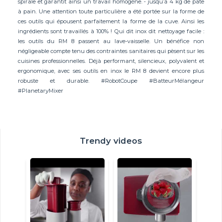
spirale et garantit ainsi un travail homogène. - jusqu’à 4 kg de pâte
à pain. Une attention toute particulière a été portée sur la forme de
ces outils qui épousent parfaitement la forme de la cuve. Ainsi les
ingrédients sont travaillés à 100% ! Qui dit inox dit nettoyage facile :
les outils du RM 8 passent au lave-vaisselle. Un bénéfice non
négligeable compte tenu des contraintes sanitaires qui pèsent sur les
cuisines professionnelles. Déjà performant, silencieux, polyvalent et
ergonomique, avec ses outils en inox le RM 8 devient encore plus
robuste et durable. #RobotCoupe #BatteurMélangeur
#PlanetaryMixer
Trendy videos