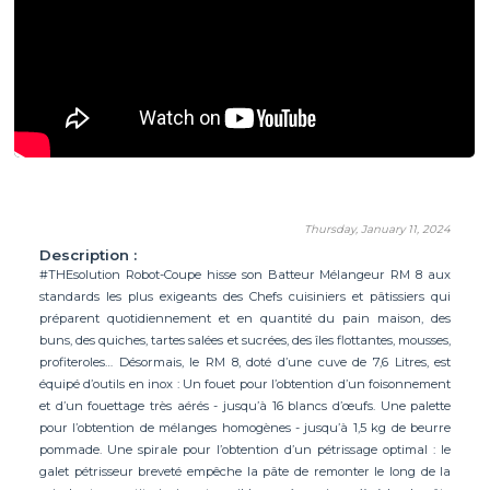
Thursday, January 11, 2024
Description :
#THEsolution Robot-Coupe hisse son Batteur Mélangeur RM 8 aux
standards les plus exigeants des Chefs cuisiniers et pâtissiers qui
préparent quotidiennement et en quantité du pain maison, des
buns, des quiches, tartes salées et sucrées, des îles flottantes, mousses,
profiteroles… Désormais, le RM 8, doté d’une cuve de 7,6 Litres, est
équipé d’outils en inox : Un fouet pour l’obtention d’un foisonnement
et d’un fouettage très aérés - jusqu’à 16 blancs d’œufs. Une palette
pour l’obtention de mélanges homogènes - jusqu’à 1,5 kg de beurre
pommade. Une spirale pour l’obtention d’un pétrissage optimal : le
galet pétrisseur breveté empêche la pâte de remonter le long de la