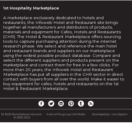
1st Hospitality Marketplace
A marketplace exclusively dedicated to hotels and
restaurants, the Infoweb Hotel and Restaurant site brings
together all manufacturers and distributors of products,
materials and equipment for Cafes, Hotels and Restaurants
(CHR). The Hotel & Restaurant Marketplace offers sourcing
tools to capture purchasing attention during the internet
research phase. We select and reference the main hotel
and restaurant brands and suppliers on our marketplace
using the widest possible product database. Compare and
select the different suppliers and products present on the
marketplace and contact them for free in a few clicks. For
more than 20 years, the Infoweb Hotel and Restaurant
Marketplace has put all suppliers in the CHR sector in direct
contact with buyers from all over the world. Make it easier to
buy equipment for cafes, hotels and restaurants on the 1st
Hotel & Restaurant Marketplace.
1st B2B Marketplaces network -
A site of the group Info Media
Developed by « nox digital »
© 2005-2025