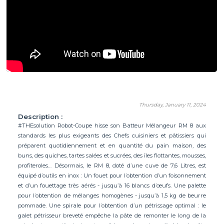
Thursday, January 11, 2024
Description :
#THEsolution Robot-Coupe hisse son Batteur Mélangeur RM 8 aux
standards les plus exigeants des Chefs cuisiniers et pâtissiers qui
préparent quotidiennement et en quantité du pain maison, des
buns, des quiches, tartes salées et sucrées, des îles flottantes, mousses,
profiteroles… Désormais, le RM 8, doté d’une cuve de 7,6 Litres, est
équipé d’outils en inox : Un fouet pour l’obtention d’un foisonnement
et d’un fouettage très aérés - jusqu’à 16 blancs d’œufs. Une palette
pour l’obtention de mélanges homogènes - jusqu’à 1,5 kg de beurre
pommade. Une spirale pour l’obtention d’un pétrissage optimal : le
galet pétrisseur breveté empêche la pâte de remonter le long de la