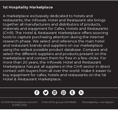
1st Hospitality Marketplace
A marketplace exclusively dedicated to hotels and
restaurants, the Infoweb Hotel and Restaurant site brings
together all manufacturers and distributors of products,
materials and equipment for Cafes, Hotels and Restaurants
(CHR). The Hotel & Restaurant Marketplace offers sourcing
tools to capture purchasing attention during the internet
research phase. We select and reference the main hotel
and restaurant brands and suppliers on our marketplace
using the widest possible product database. Compare and
select the different suppliers and products present on the
marketplace and contact them for free in a few clicks. For
more than 20 years, the Infoweb Hotel and Restaurant
Marketplace has put all suppliers in the CHR sector in direct
contact with buyers from all over the world. Make it easier to
buy equipment for cafes, hotels and restaurants on the 1st
Hotel & Restaurant Marketplace.
1st B2B Marketplaces network -
A site of the group Info Media
Developed by « nox digital »
© 2005-2025