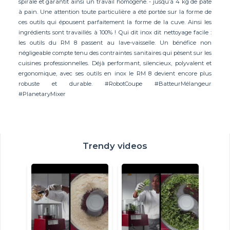
spirale et garantit ainsi un travail homogène. - jusqu’à 4 kg de pâte
à pain. Une attention toute particulière a été portée sur la forme de
ces outils qui épousent parfaitement la forme de la cuve. Ainsi les
ingrédients sont travaillés à 100% ! Qui dit inox dit nettoyage facile :
les outils du RM 8 passent au lave-vaisselle. Un bénéfice non
négligeable compte tenu des contraintes sanitaires qui pèsent sur les
cuisines professionnelles. Déjà performant, silencieux, polyvalent et
ergonomique, avec ses outils en inox le RM 8 devient encore plus
robuste et durable. #RobotCoupe #BatteurMélangeur
#PlanetaryMixer
Trendy videos